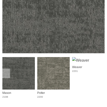
Weaver
2201
Mason
Potter
2198
2200